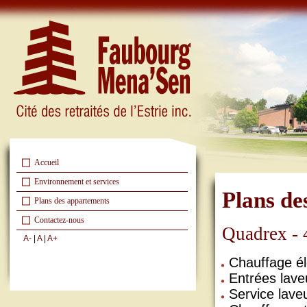
Accueil
Environnement et services
Plans de
Plans des appartements
Contactez-nous
Quadrex - 
A-
|
A
|
A+
Chauffage él
Entrées lav
Service lave